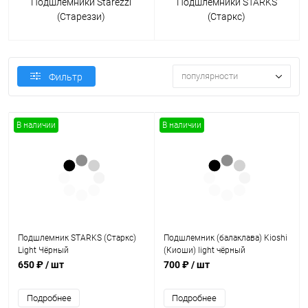
Подшлемники Starezzi
Подшлемники STARKS
(Стареззи)
(Старкс)
популярности
Фильтр
В наличии
В наличии
Подшлемник STARKS (Старкс)
Подшлемник (балаклава) Kioshi
Light Чёрный
(Киоши) light чёрный
650 ₽
/ шт
700 ₽
/ шт
Подробнее
Подробнее