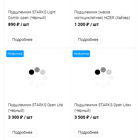
Подшлемник STARKS Light
Подшлемник (маска
Combi open (Чёрный)
мотоциклетная) HIZER (Хайзер)
AT - 7831 (S)
890 ₽
/ шт
1 200 ₽
/ шт
Подробнее
Подробнее
Новинка
Новинка
Подшлемник STARKS Open Lite
Подшлемник STARKS Open Lite+
(Чёрный)
(Чёрный)
3 300 ₽
/ шт
3 500 ₽
/ шт
Подробнее
Подробнее