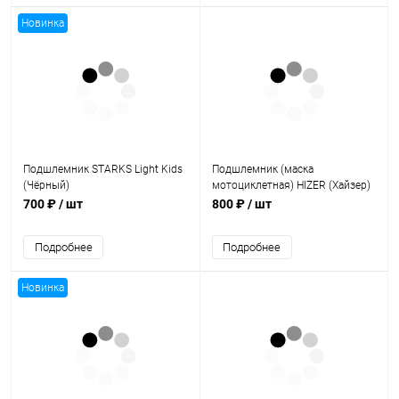
Новинка
Подшлемник STARKS Light Kids
Подшлемник (маска
(Чёрный)
мотоциклетная) HIZER (Хайзер)
AT - 7830 (S)
700 ₽
/ шт
800 ₽
/ шт
Подробнее
Подробнее
Новинка