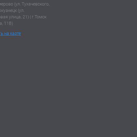
емерово (ул. Тухачевского,
окузнецк (ул.
ая улица, 21) | г.Томск
а, 11В)
ь на карте