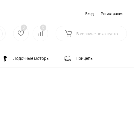
Вход
Регистрация
0
0
В корзине
пока
пусто
Лодочные моторы
Прицепы
Электротранспорт
Всё для туризма
ка
Водоснабжение и полив
лки
РАСПРОДАЖА
Строительство и ремонт