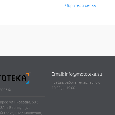
Обратная связь
Email:
info@mototeka.su
График работы: ежедневно с
10:00 до 19:00
2026 ©
ирск, ул Писарева, 60 (1
АЗА | г.Барнаул (ул.
й тракт, 102 / Малахова,