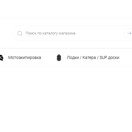
Мотоэкипировка
Лодки / Катера / SUP доски
Спортивные товары / Велосипеды / Самокаты
и
Генераторы и электростанции
Электрони
Климатическая техника
Принадлежности для рыба
ние
Силовая техника
Станки