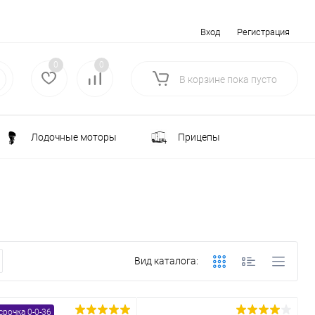
Вход
Регистрация
0
0
В корзине
пока
пусто
Лодочные моторы
Прицепы
Электротранспорт
Всё для туризма
ка
Водоснабжение и полив
Вид каталога:
лки
РАСПРОДАЖА
Строительство и ремонт
срочка 0-0-36