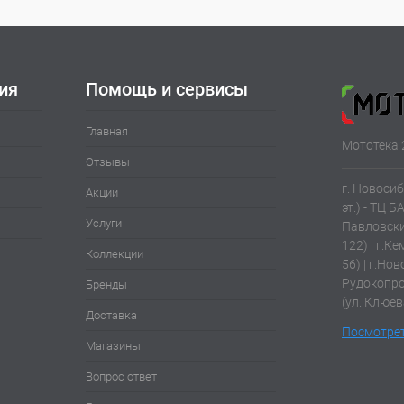
ия
Помощь и сервисы
Главная
Мототека 
Отзывы
г. Новосиб
Акции
эт.) - ТЦ Б
Услуги
Павловски
122) | г.К
Коллекции
56) | г.Нов
Рудокопров
Бренды
(ул. Клюев
Доставка
Посмотрет
Магазины
Вопрос ответ