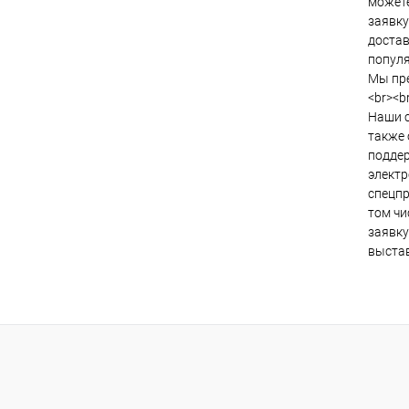
можете
заявку
достав
популя
Мы пре
<br><br
Наши с
также 
поддер
электр
спецпр
том чи
заявку
выстав