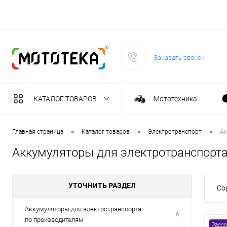
Заказать звонок
КАТАЛОГ ТОВАРОВ
Мототехника
Садовая техника
•
•
•
Главная страница
Каталог товаров
Электротранспорт
Ак
Аккумуляторы для электротранспорт
Масла и тех. жидкост
УТОЧНИТЬ РАЗДЕЛ
Со
Инструмент
Аккумуляторы для электротранспорта
6
по производителям
Сварочное оборудова
Расср