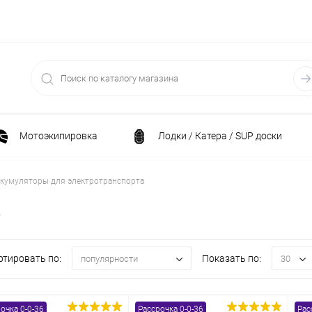
Мотоэкипировка
Лодки / Катера / SUP доски
Спортивные товары / Велосипеды / Самокаты
кумуляторы для электротранспорта
а
и
Генераторы и электростанции
Электрони
ртировать по:
Показать по:
популярности
30
Климатическая техника
Принадлежности для рыба
ние
Силовая техника
Станки
очка 0-0-36
Рассрочка 0-0-36
Рас