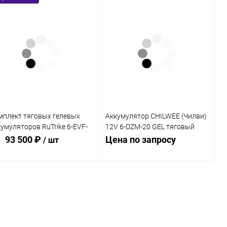
мплект тяговых гелевых
Аккумулятор CHILWEE (Чилви)
умуляторов RuTrike 6-EVF-
12V 6-DZM-20 GEL тяговый
 (60V55A/H C3)
20Ah
93 500 ₽
Цена по запросу
/ шт
В корзину
Запросить цену
Купить в 1
Сравнение
к
Купить в 1
Сравнение