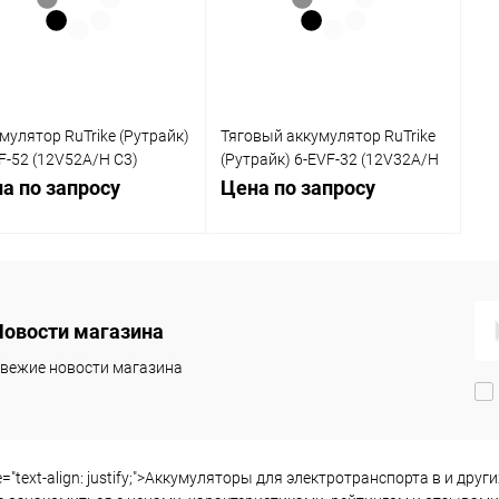
 избранное
В наличии
В избранное
В наличии
мулятор RuTrike (Рутрайк)
Тяговый аккумулятор RuTrike
F-52 (12V52A/H C3)
(Рутрайк) 6-EVF-32 (12V32A/H
вый гелевый
C3)
а по запросу
Цена по запросу
Запросить цену
Запросить цену
Новости магазина
вежие новости магазина
упить в 1
Сравнение
Купить в 1
Сравнение
клик
 избранное
В избранное
Недоступно
Недоступно
le="text-align: justify;">Аккумуляторы для электротранспорта в и др