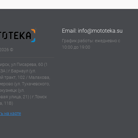
Email:
info@mototeka.su
График работы: ежедневно с
10:00 до 19:00
2026 ©
ирск, ул Писарева, 60 (1
АЗА | г.Барнаул (ул.
й тракт, 102 / Малахова,
емерово (ул. Тухачевского,
окузнецк (ул.
ая улица, 21) | г.Томск
а, 11В)
ь на карте