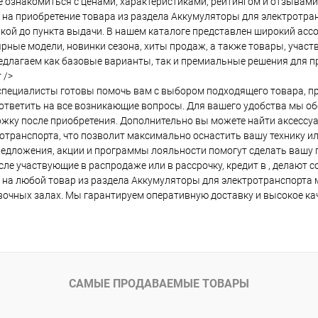
 ознакомиться с ценами, характеристиками, рейтингом и отзывами
 на приобретение товара из раздела Аккумуляторы для электротра
кой до пункта выдачи. В нашем каталоге представлен широкий асс
рные модели, новинки сезона, хиты продаж, а также товары, участв
длагаем как базовые варианты, так и премиальные решения для пр
 />
пециалисты готовы помочь вам с выбором подходящего товара, пр
ответить на все возникающие вопросы. Для вашего удобства мы о
жку после приобретения. Дополнительно вы можете найти аксессу
отранспорта, что позволит максимально оснастить вашу технику и
едложения, акции и программы лояльности помогут сделать вашу по
сле участвующие в распродаже или в рассрочку, кредит в , делают
 на любой товар из раздела Аккумуляторы для электротранспорта м
очных залах. Мы гарантируем оперативную доставку и высокое кач
САМЫЕ ПРОДАВАЕМЫЕ ТОВАРЫ