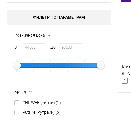
Товары первой необх
ФИЛЬТР ПО ПАРАМЕТРАМ
Розничная цена
От
До
Комп
акку
32 (
Бренд
CHILWEE (Чилви)
(1)
Rutrike (Рутрайк)
(5)
К
клик