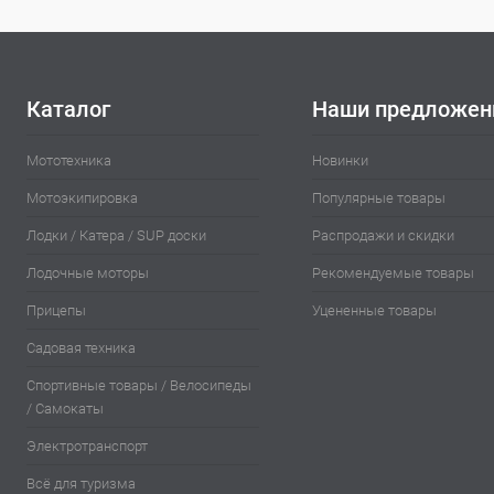
Каталог
Наши предложен
Мототехника
Новинки
Мотоэкипировка
Популярные товары
Лодки / Катера / SUP доски
Распродажи и скидки
Лодочные моторы
Рекомендуемые товары
Прицепы
Уцененные товары
Садовая техника
Спортивные товары / Велосипеды
/ Самокаты
Электротранспорт
Всё для туризма