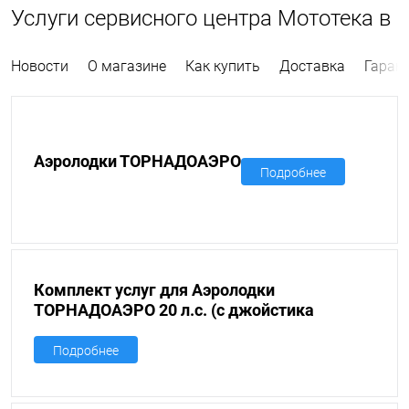
Услуги сервисного центра Мототека в
Новости
О магазине
Как купить
Доставка
Гаран
Аэролодки ТОРНАДОАЭРО
Подробнее
Комплект услуг для Аэролодки
ТОРНАДОАЭРО 20 л.с. (с джойстика
управление)
Подробнее