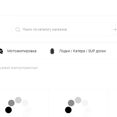
Мотоэкипировка
Лодки / Катера / SUP доски
Спортивные товары / Велосипеды / Самокаты
узовой электротранспорт
и
Генераторы и электростанции
Электрони
Климатическая техника
Принадлежности для рыба
ние
Силовая техника
Станки