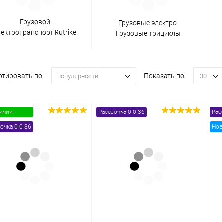
Грузовой
Грузовые электро:
одимости
Запчасти
Автотовары
лектротранспорт Rutrike
Грузовые трициклы
(Рутрайк)
ртировать по:
Показать по:
популярности
30
личии
Рассрочка 0-0-36
Рас
очка 0-0-36
Нов