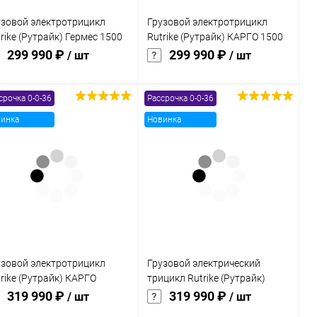
узовой электротрицикл
Грузовой электротрицикл
rike (Рутрайк) Гермес 1500
Rutrike (Рутрайк) КАРГО 1500
V1200W
60V1000W
299 990 ₽
299 990 ₽
/ шт
/ шт
срочка 0-0-36
Рассрочка 0-0-36
В корзину
В корзину
инка
Новинка
Купить в 1
Сравнение
Купить в 1
Сравнение
к
клик
В избранное
В наличии
В избранное
В наличии
узовой электротрицикл
Грузовой электрический
rike (Рутрайк) КАРГО
трицикл Rutrike (Рутрайк)
бина 1500 60V1000W
Эксперт ПРО 2000
319 990 ₽
319 990 ₽
/ шт
/ шт