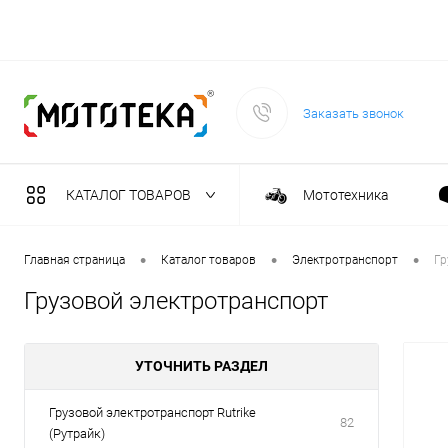
Заказать звонок
КАТАЛОГ ТОВАРОВ
Мототехника
Садовая техника
•
•
•
Главная страница
Каталог товаров
Электротранспорт
Гр
Грузовой электротранспорт
Масла и тех. жидкост
УТОЧНИТЬ РАЗДЕЛ
Инструмент
Грузовой электротранспорт Rutrike
82
(Рутрайк)
Сварочное оборудова