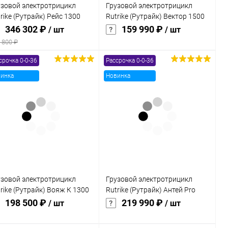
узовой электротрицикл
Грузовой электротрицикл
ктор 1500 60V1200W зелёный
rike (Рутрайк) Рейс 1300
Rutrike (Рутрайк) Вектор 1500
V1200W
60V1200W
346 302 ₽
159 990 ₽
/ шт
/ шт
 800 ₽
срочка 0-0-36
Рассрочка 0-0-36
В корзину
В корзину
инка
Новинка
Купить в 1
Сравнение
Купить в 1
Сравнение
к
клик
В избранное
В наличии
В избранное
В наличии
узовой электротрицикл
Грузовой электротрицикл
rike (Рутрайк) Вояж К 1300
Rutrike (Рутрайк) Антей Pro
V800W
1500 60V1200W
198 500 ₽
219 990 ₽
/ шт
/ шт