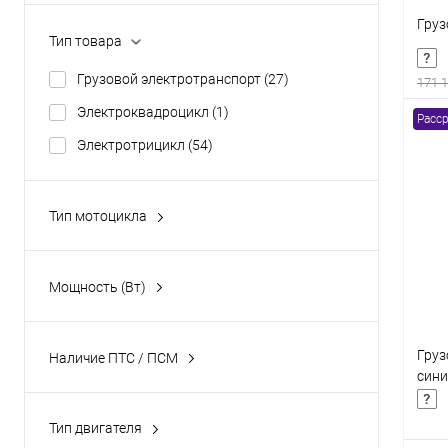
Груз
Тип товара
Грузовой электротранспорт
(27)
171 
Электроквадроцикл
(1)
Расср
Электротрицикл
(54)
К
клик
Тип мотоцикла
трицикл
(37)
В
Мощность (Вт)
Груз
Наличие ПТС / ПСМ
син
без ПСМ
(1)
Тип двигателя