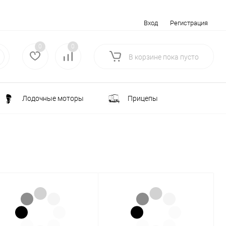
Вход
Регистрация
0
0
В корзине
пока
пусто
Лодочные моторы
Прицепы
Электротранспорт
Всё для туризма
ка
Водоснабжение и полив
лки
РАСПРОДАЖА
Строительство и ремонт