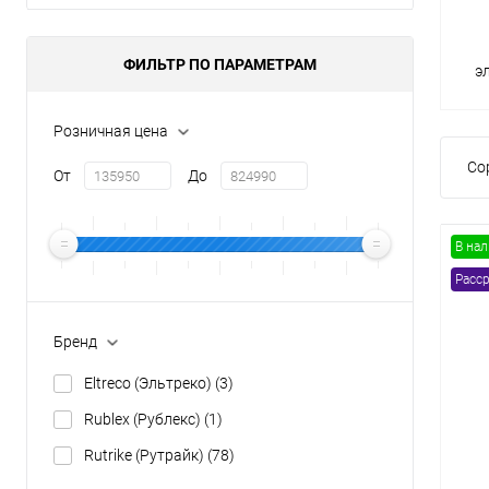
Товары первой необх
ФИЛЬТР ПО ПАРАМЕТРАМ
э
Розничная цена
Со
От
До
В на
Расср
Бренд
Eltreco (Эльтреко)
(3)
Rublex (Рублекс)
(1)
Rutrike (Рутрайк)
(78)