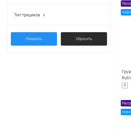
электрический
(41)
Расср
Нови
Тип трицикла
Грузовой
(29)
К
клик
Показать
Сбросить
В
Груз
Rutr
60V
Расср
Нови
К
клик