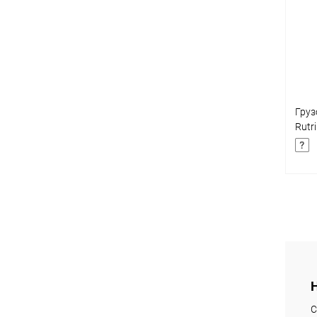
клик
В
Груз
Rutr
Каби
К
клик
В
С