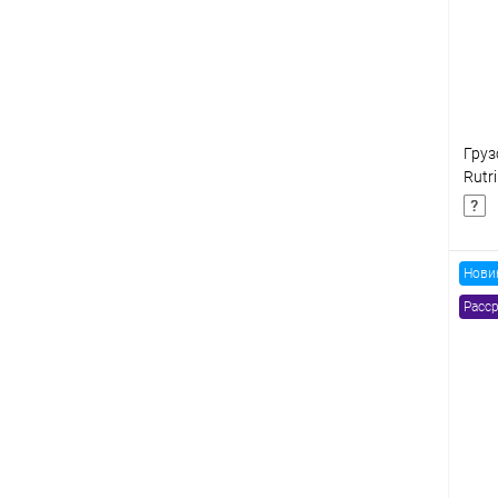
В
Груз
Rutr
60V
Нови
Расср
К
клик
В