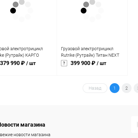
клик
кли
 избранное
В наличии
В избранное
В наличии
овой электротрицикл
Грузовой электротрицикл
ike (Рутрайк) КАРГО
Rutrike (Рутрайк) Титан NEXT
на Дуал
2000 60V1500W
379 990 ₽
399 900 ₽
/ шт
/ шт
В корзину
В корзину
Назад
1
2
упить в 1
Сравнение
Купить в 1
Сравнение
клик
 избранное
В наличии
В избранное
В наличии
Новости магазина
вежие новости магазина